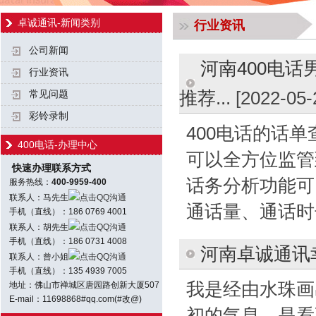
卓诚通讯-新闻类别
行业资讯
公司新闻
河南400电话
行业资讯
推荐...
[2022-05-
常见问题
彩铃录制
400电话的话
400电话-办理中心
可以全方位监管
快速办理联系方式
话务分析功能可
服务热线：
400-9959-400
联系人：马先生
点击QQ沟通
通话量、通话时
手机（直线）：186 0769 4001
联系人：胡先生
点击QQ沟通
手机（直线）：186 0731 4008
河南卓诚通讯
联系人：曾小姐
点击QQ沟通
手机（直线）：135 4939 7005
我是经由水珠画
地址：佛山市禅城区唐园路创新大厦507
E-mail：11698868#qq.com(#改@)
初的气息，是看