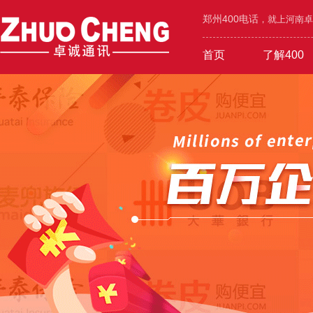
郑州400电话
，就上河南卓诚
首页
了解400
工业/环保/能源
400价值
600元年套餐
机械/设备/五金
400功能
1000元年套餐
城市区号
400优势
广告/设