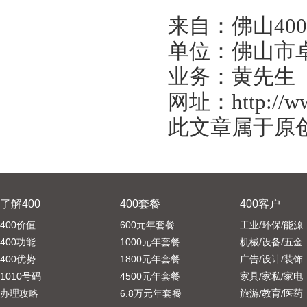
来自：佛山40
单位：佛山市
业务：黄先生
网址：
http://
此文章属于原创
了解400
400套餐
400客户
400价值
600元年套餐
工业/环保/能源
400功能
1000元年套餐
机械/设备/五金
400优势
1800元年套餐
广告/设计/装饰
1010号码
4500元年套餐
家具/家私/家电
办理攻略
6.8万元年套餐
旅游/教育/医药