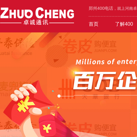
郑州400电话
，就上河南卓诚
首页
了解400
工业/环保/能源
400价值
600元年套餐
机械/设备/五金
400功能
1000元年套餐
城市区号
400优势
广告/设