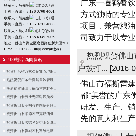
广东千喜鹤餐饮
联系人：马先生
点击QQ沟通
手机（直线）：186 0769 4001
方式独特的专业
联系人：胡先生
点击QQ沟通
项目，兼营粮油
手机（直线）：186 0731 4008
联系人：曾小姐
点击QQ沟通
司致力于以专业
手机（直线）：135 4939 7005
地址：佛山市禅城区唐园路创新大厦507
E-mail：11698868#qq.com(#改@)
热烈祝贺佛山市
400电话-新闻资讯
户拨打...
[2016-0
祝贺广东省万家欢企业管理服...
热烈祝贺广东千喜鹤餐饮管理...
佛山市福斯雷建
热烈祝贺佛山市福斯雷建材有...
都”美誉的广东
祝贺佛山卡劳仕无障碍设施发...
研发、生产、销
祝贺佛山市高明骏程陶瓷有限...
祝贺佛山市顺德区巴克斯酒业...
先的意大利生产线
祝贺佛山市顺德区金护卫金属...
祝贺佛山市禅城区利客维电脑...