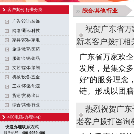
客户案例-行业分类
综合/其他/行业
广告/设计/装饰
祝贺广东省万家
网络/通讯/科技
新老客户拨打相关.
家具/家私/家电
旅游/教育/医药
广东省万家欢企
服饰/金银/饰品
发展，是集众多
文艺/媒体/策划
机械/设备/五金
好”的服务理念
工业/环保/能源
链。形成以团膳
货运/贸易/出口
综合/其他/行业
热烈祝贺广东千
400电话-办理中心
老客户拨打咨询餐饮
快速办理联系方式
服务热线：
400-9959-400