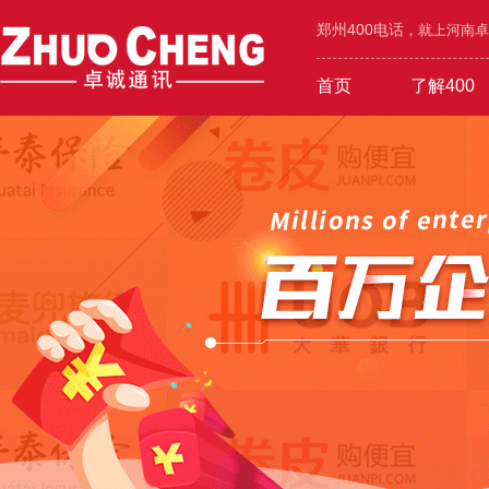
郑州400电话
，就上河南卓诚
首页
了解400
工业/环保/能源
400价值
600元年套餐
机械/设备/五金
400功能
1000元年套餐
城市区号
400优势
广告/设