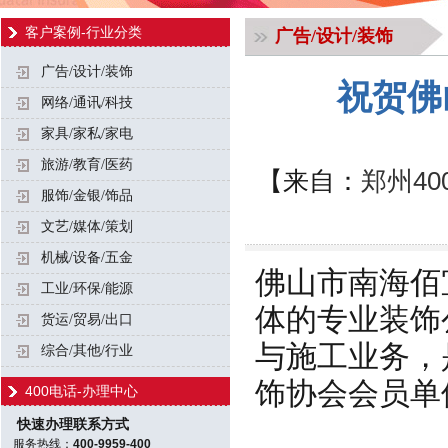
客户案例-行业分类
广告/设计/装饰
广告/设计/装饰
祝贺佛
网络/通讯/科技
家具/家私/家电
旅游/教育/医药
【来自：
郑州40
服饰/金银/饰品
文艺/媒体/策划
机械/设备/五金
佛山市南海佰
工业/环保/能源
体的专业装饰
货运/贸易/出口
与施工业务，
综合/其他/行业
饰协会会员单
400电话-办理中心
快速办理联系方式
服务热线：
400-9959-400