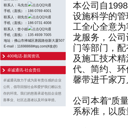
本公司自19
联系人：马先生
点击QQ沟通
手机（直线）：186 0769 4001
设施科学的管
联系人：胡先生
点击QQ沟通
手机（直线）：186 0731 4008
工全心全意为
联系人：曾小姐
点击QQ沟通
龙服务，公司
手机（直线）：135 4939 7005
地址：佛山市禅城区唐园路创新大厦507
门等部门，配
E-mail：11698868#qq.com(#改@)
及施工技术精
400电话-新闻资讯
代、简约、环
卓诚通讯-社会责任
馨带进千家万
卓诚通讯致力于成为富有责任感的企业
公民，倡导回报社会和爱护我们赖以生
存的环境。我们的慈善承诺包括企业慈
公司本着“质
善事业、社区志愿者以及环保举措。
系标准，以质