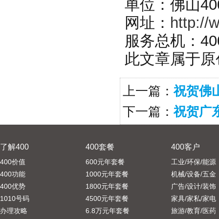
单位：佛山40
网址：
http:/
服务总机：400-
此文章属于原创
上一篇：
祝贺佛山
下一篇：
祝贺广东
了解400
400套餐
400客户
400价值
600元年套餐
工业/环保/能源
400功能
1000元年套餐
机械/设备/五金
400优势
1800元年套餐
广告/设计/装饰
1010号码
4500元年套餐
家具/家私/家电
办理攻略
6.8万元年套餐
旅游/教育/医药