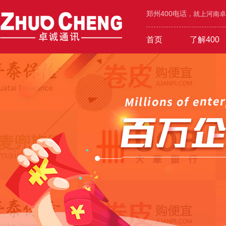
郑州400电话
，就上河南卓诚
首页
了解400
工业/环保/能源
400价值
600元年套餐
机械/设备/五金
400功能
1000元年套餐
城市区号
400优势
广告/设