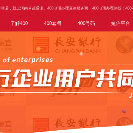
0电话
，就上河南卓诚通讯。400电话办理直签服务商 400电话办理热线：400-995
了解400
400套餐
400号码
短信平台
/五金
功能
1000元年套餐
城市区号
400优势
广告/设计/装饰
行业谐音
办理攻略
1800元年套餐
网络/通讯/科技
红红火火
1010号码
4500元年套餐
A类靓号
验证短信
家具/家私/家电
公司简介
6.8万元年
B类靓号
通知短信
旅