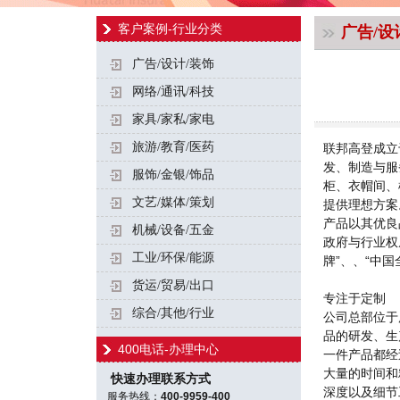
客户案例-行业分类
广告/设
广告/设计/装饰
网络/通讯/科技
家具/家私/家电
旅游/教育/医药
联邦高登成立
发、制造与服
服饰/金银/饰品
柜、衣帽间、
文艺/媒体/策划
提供理想方案
产品以其优良
机械/设备/五金
政府与行业权
工业/环保/能源
牌”、、“中
货运/贸易/出口
专注于定制
综合/其他/行业
公司总部位于
品的研发、生
400电话-办理中心
一件产品都经
大量的时间和
快速办理联系方式
深度以及细节
服务热线：
400-9959-400