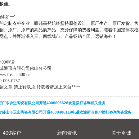
碑极佳。
始终如一”
的定制衣柜企业，联邦高登始终坚持原创设计、原厂生产、原厂发货、售
创、原厂、原产的高品质产品，充分保障消费者利益。随着中国定制衣柜
网点，并逐渐深入三、四线城市。产品畅销全国、远销海外！
00电话
诚通讯有限公司佛山分公司
w.foshan400.cn
005-0757
文章,禁止转载,如转载者请加上来自****
贺广东协进陶瓷有限公司开通4008006628欢迎拨打咨询相关业务
贺佛山市玉山陶瓷有限公司开通4000406119电话欢迎新老客户拨打咨询陶瓷业务
400客户
新闻资讯
关于卓诚