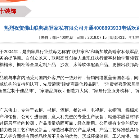
计/装饰
热烈祝贺佛山联邦高登家私有限公司开通4008893933电话
【来自：
郑州400电话
| 日期：2019.07.15 | 阅读:4315 |
打印
于2004年，是由家具行业航母之称的“联邦家私”和新加坡高端家私领军
务的提供商。自创立以来，联邦高登创始人兼现任执行董事林怡学带领着
榻榻米、橱柜等全屋定制产品，沙发、床等软体配套产品。更推出联邦高
。
品质与丰富内涵受到国内外客户的一致好评，营销网络覆盖全国各地，同
威机构的支持和认可，先后荣获“经销商最信赖品牌”、 “消费者喜爱家居品
国全屋定制十佳品牌”、“家居品牌设计创造力大奖、“家居行业服务榜样”、“
广东佛山，专注于衣柜、书柜、酒柜、餐边柜、电视柜、衣帽间、榻榻米
产和销售。公司引进德国、意大利先进的专业生产设备，精选零醛基材绿
过层层严苛的检测，产品质量稳固可靠，经久耐用。公司拥有专业的研发
精力改良工艺和研发新品，缔造出丰富的产品系列。产品工艺标准独具特
工艺等方面拥有同类品牌所不具备的优势。形成环保健康、工艺精湛、简