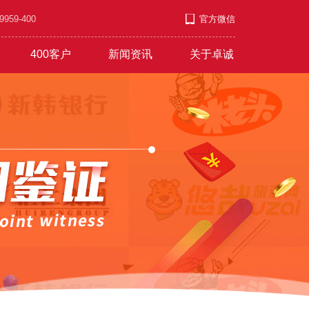
9-400
官方微信
400客户
新闻资讯
关于卓诚
套餐
游/教育/医药
公司新闻
企业文化
E类连号
营销短信
行业资讯
职业发展
服饰/金银/饰品
常见问题
付款方式
文艺/媒体/策划
彩铃录制
联系方式