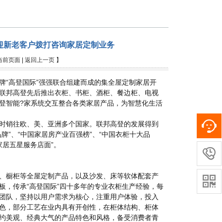
欢迎新老客户拨打咨询家居定制业务
当前页面
|
返回上一页
】
品牌“高登国际”强强联合组建而成的集全屋定制家居开
联邦高登先后推出衣柜、书柜、酒柜、餐边柜、电视
登智能?家系统交互整合各类家居产品，为智慧化生活
时销往欧、美、亚洲多个国家。联邦高登的发展得到
牌”、“中国家居房产业百强榜”、“中国衣柜十大品
家居五星服务店面”。

、橱柜等全屋定制产品，以及沙发、床等软体配套产

板，传承“高登国际”四十多年的专业衣柜生产经验，每
团队，坚持以用户需求为核心，注重用户体验，投入
色，部分工艺在业内具有开创性，在柜体结构、柜体
约美观、经典大气的产品特色和风格，备受消费者青