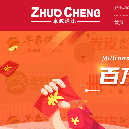
郑州40
首页
工业/环保/能源
400价值
600元年套餐
机械/设备
400