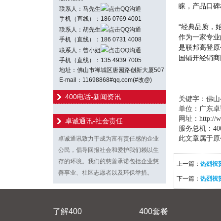
睐，产品口
联系人：马先生
点击QQ沟通
手机（直线）：186 0769 4001
“经典品质，
联系人：胡先生
点击QQ沟通
作为一家专业
手机（直线）：186 0731 4008
是联邦高登原
联系人：曾小姐
点击QQ沟通
国铺开经销商
手机（直线）：135 4939 7005
地址：佛山市禅城区唐园路创新大厦507
E-mail：11698868#qq.com(#改@)
400电话-新闻资讯
关键字：佛山4
单位：广东卓
网址：http://ww
卓诚通讯-社会责任
服务总机：400-
此文章属于原创
卓诚通讯致力于成为富有责任感的企业
公民，倡导回报社会和爱护我们赖以生
存的环境。我们的慈善承诺包括企业慈
上一篇：
热烈祝
善事业、社区志愿者以及环保举措。
下一篇：
热烈祝
了解400
400套餐